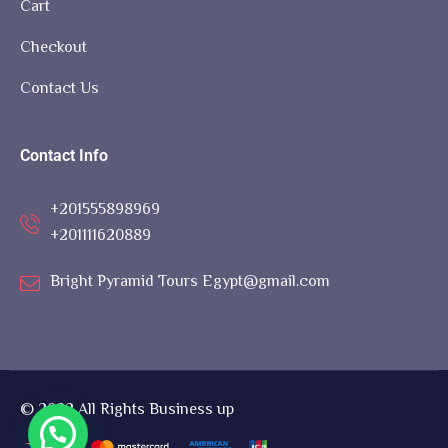
Cart
Checkout
Contact Us
Contact Info
+201555898969
+201111620889
Bright Pyramid Tours Egypt@gmail.com
© 2022 All Rights Business up