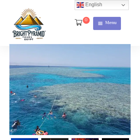
English
0
Menu
Home
Page
About Us
Services
Tours
Cart
Checkout
Contact
Us