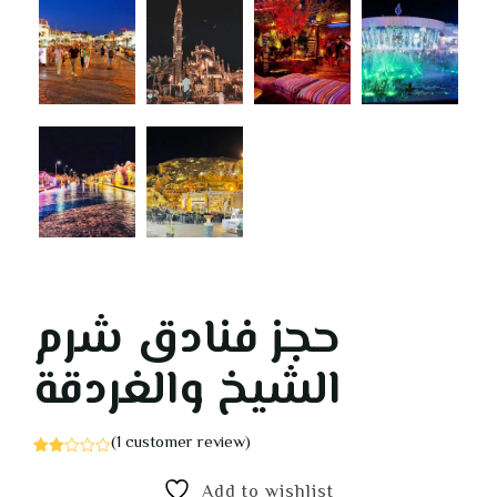
حجز فنادق شرم
الشيخ والغردقة
(
1
customer review)
Rated
1
2
Add to wishlist
out